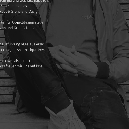
Familie und deshalb habe ich,
m Zentrum meines
 2006 Grenzland Design.
lter für Objektdesign stelle
en und Kreativität her.
r Ausführung alles aus einer
sierung Ihr Ansprechpartner.
en sowie als auch im
ann freuen wir uns auf Ihre